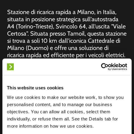
Stazione di ricarica rapida a Milano, in Italia,
situata in posizione strategica sull'autostrada
A4 (Torino-Trieste), Svincolo 64, all'uscita "Viale
Certosa". Situata presso Tamoil, questa stazione
si trova a soli 10 km dall'iconica Cattedrale di
Milano (Duomo) e offre una soluzione di
ricarica rapida ed efficiente per i veicoli elettrici.
Ideale per i viaggiatori e i pendolari di passaggio
a Milano, offre un facile accesso per ricaricare e
proseguire il viaggio in Italia.
This website uses cookies
We use cookies to make our website work, to show you
personalised content, and to manage our business
Posizione
objectives. You can allow all cookies, select them
Via Alessandro Litta
individually, or refuse them all. See the Details tab for
Modignani, 50
more information on how we use cookies.
20161 Milano
Italia