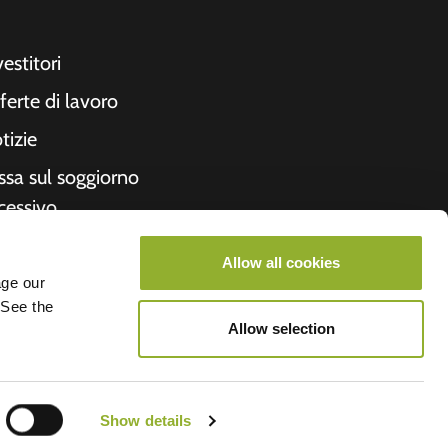
vestitori
ferte di lavoro
tizie
ssa sul soggiorno
cessivo
cevuta
Allow all cookies
formazioni su di
age our
 See the
i
Allow selection
roometiket
Show details
V.