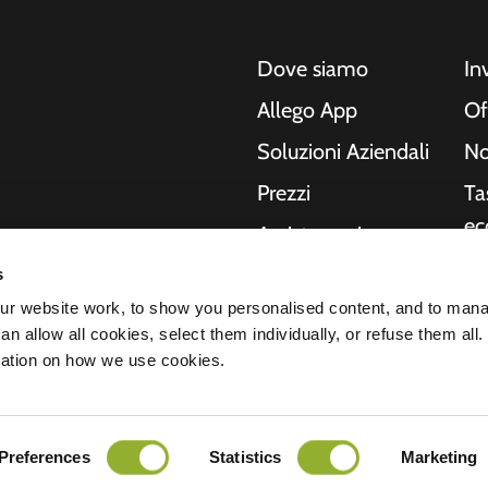
Dove siamo
In
Allego App
Of
Soluzioni Aziendali
No
Prezzi
Ta
ec
Assistenza in
tempo reale
Ri
s
o, moto, autobus e
NMBS
In
r website work, to show you personalised content, and to man
Le nostre soluzioni
n allow all cookies, select them individually, or refuse them all.
no
ende e le città
Fornitori
mation on how we use cookies.
hanno bisogno, mentre
St
del futuro.
arazione sulla privacy
Preferences
Statistics
Marketing
Tutti i diritti riservati © 2026 - Allego B.
nsabilità
Cookies