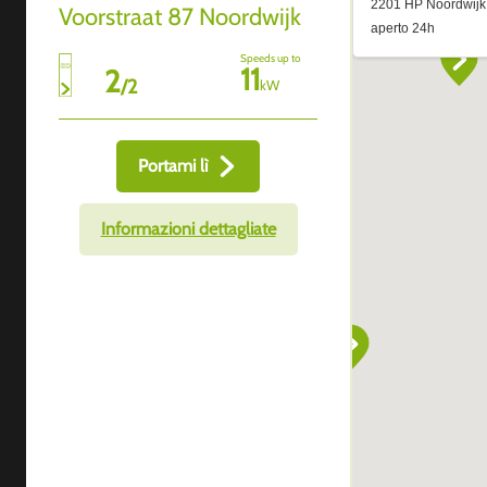
Voorstraat 87 Noordwijk
Speeds up to
11
2
/
2
kW
Portami lì
Informazioni dettagliate