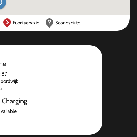
Fuori servizio
Sconosciuto
one
t 87
oordwijk
i
r Charging
available