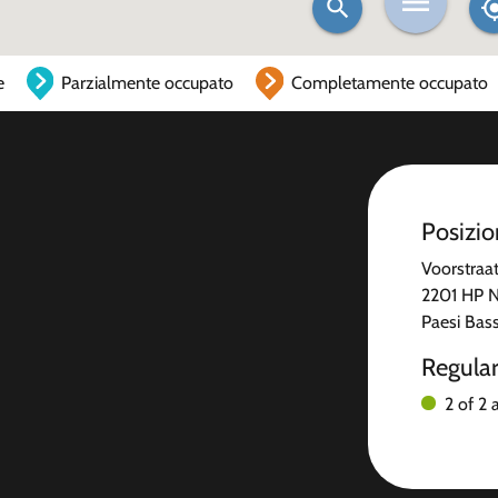
e
Parzialmente occupato
Completamente occupato
Posizi
Voorstraa
2201 HP N
Paesi Bass
Regula
2 of 2 