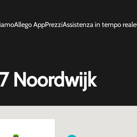
siamo
Allego App
Prezzi
Assistenza in tempo reale
87 Noordwijk