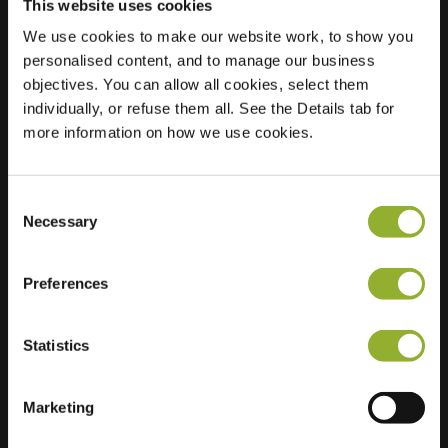
This website uses cookies
We use cookies to make our website work, to show you
Posizione
Wim Kanplein 1
personalised content, and to manage our business
1311 LH Almere
objectives. You can allow all cookies, select them
Paesi Bassi
individually, or refuse them all. See the Details tab for
more information on how we use cookies.
Regular Charging
2 of 2 available
Consent
Necessary
Selection
Preferences
Informazioni aggiuntive
Statistics
Accettiamo: American Express,
Mastercard, VISA, Chargecard,
Marketing