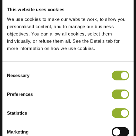
This website uses cookies
We use cookies to make our website work, to show you
Posizione
Zwitserlandstraat 44
personalised content, and to manage our business
2408 CP Alphen
objectives. You can allow all cookies, select them
aan den Rijn
individually, or refuse them all. See the Details tab for
Paesi Bassi
more information on how we use cookies.
Regular Charging
2 of 2 available
Consent
Necessary
Selection
Preferences
Informazioni aggiuntive
Statistics
Accettiamo: American Express,
Marketing
Mastercard, VISA, Chargecard,