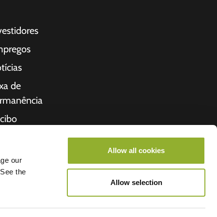
vestidores
pregos
tícias
xa de
rmanência
cibo
bre nós
Allow all cookies
cio
age our
 See the
Allow selection