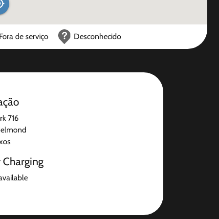
Fora de serviço
Desconhecido
ação
k 716
Helmond
ixos
r Charging
available