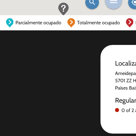
Parcialmente ocupado
Totalmente ocupado
Localiz
Ameidepar
5701 ZZ 
Países Ba
Regula
0 of 2 