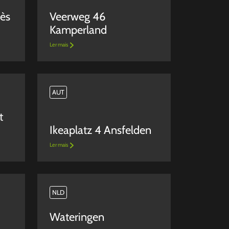
uès
Veerweg 46
Kamperland
Ler mais
AUT
t
Ikeaplatz 4 Ansfelden
Ler mais
NLD
Wateringen