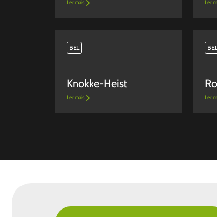
Ler mais
Ler m
BEL
BE
Knokke-Heist
Ro
Ler mais
Ler m