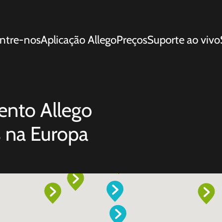
ntre-nos
Aplicação Allego
Preços
Suporte ao vivo
ento Allego
s na Europa