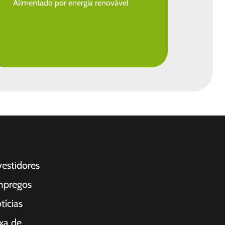
Alimentado por energia renovável
vestidores
pregos
tícias
xa de