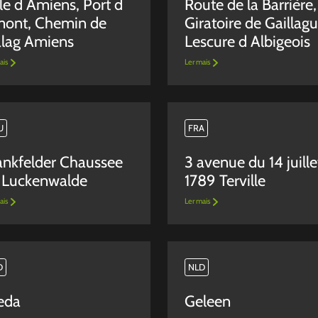
lle d Amiens, Port d
Route de la Barrière,
ont, Chemin de
Giratoire de Gaillag
lag Amiens
Lescure d Albigeois
ais
Ler mais
U
FRA
ankfelder Chaussee
3 avenue du 14 juille
 Luckenwalde
1789 Terville
ais
Ler mais
D
NLD
eda
Geleen