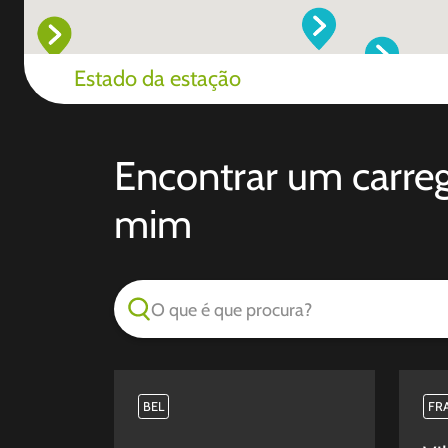
Estado da estação
Encontrar um carreg
mim
O que é que procura?
BEL
FR