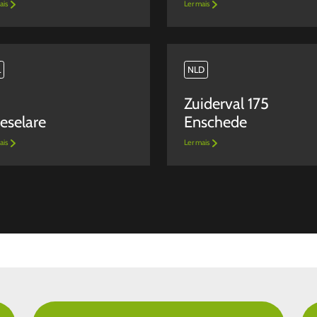
ais
Ler mais
L
NLD
Zuiderval 175
eselare
Enschede
ais
Ler mais