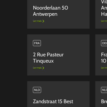
Vi
Noorderlaan 50
Am
Antwerpen
Ha
Ler mais
Ler m
FRA
DE
2 Rue Pasteur
Fr
Tinqueux
10
Ler mais
Ler m
NLD
NL
Zandstraat 15 Best
Br