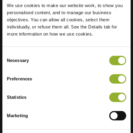
We use cookies to make our website work, to show you
personalised content, and to manage our business
objectives. You can allow all cookies, select them
Localização
Avenariusstraße 4
individually, or refuse them all. See the Details tab for
38820 Halberstadt
more information on how we use cookies.
Alemanha
Ultra-Fast
2 of 2 available
Charging
Consent
Necessary
Selection
Preferences
Statistics
Informações adicionais
Marketing
Aceitamos: American Express,
Mastercard, VISA, Chargecard,