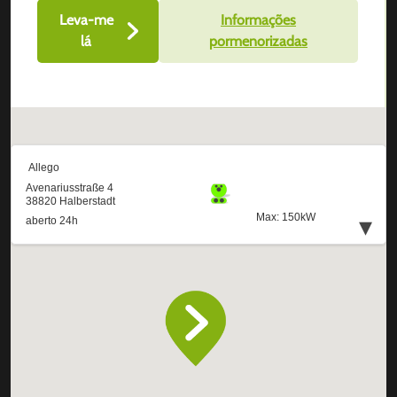
Leva-me
Informações
lá
pormenorizadas