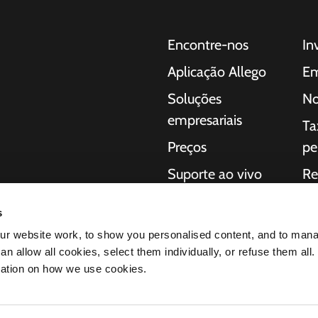
Encontre-nos
In
Aplicação Allego
Em
Soluções
No
empresariais
Ta
Preços
pe
Suporte ao vivo
Re
 para carros
NMBS
So
a consumidores,
s
regamento completas
Fornecedores
Iní
r website work, to show you personalised content, and to man
ação da
n allow all cookies, select them individually, or refuse them all.
éctricos
mation on how we use cookies.
os produtos nos