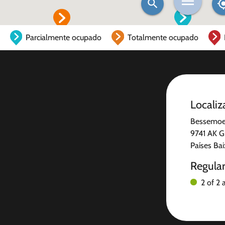
Parcialmente ocupado
Totalmente ocupado
Localiz
Bessemoer
9741 AK G
Países Ba
Regula
2 of 2 