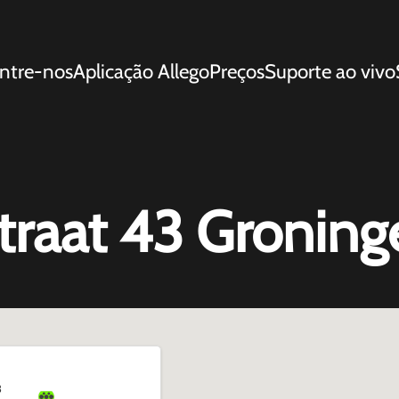
ntre-nos
Aplicação Allego
Preços
Suporte ao vivo
raat 43 Groning