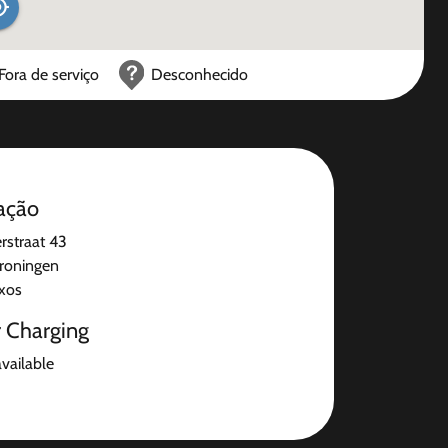
Fora de serviço
Desconhecido
ação
straat 43
roningen
ixos
r Charging
available