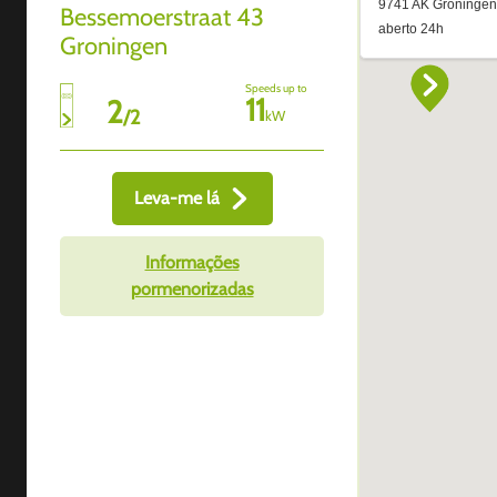
Bessemoerstraat 43
Groningen
Speeds up to
11
2
/
2
kW
Leva-me lá
Informações
pormenorizadas