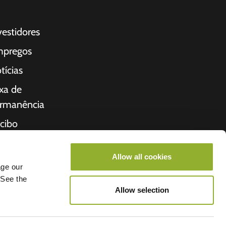
vestidores
pregos
tícias
xa de
rmanência
cibo
bre nós
Allow all cookies
cio
age our
 See the
Allow selection