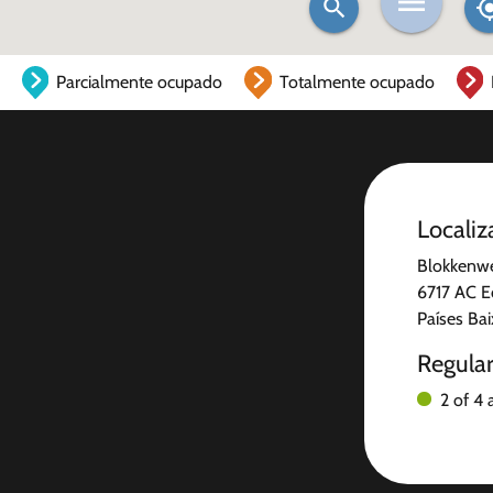
Parcialmente ocupado
Totalmente ocupado
Localiz
Blokkenw
6717 AC E
Países Ba
Regula
2 of 4 