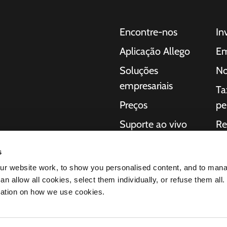
Encontre-nos
In
Aplicação Allego
Em
Soluções
No
empresariais
Ta
Preços
pe
Suporte ao vivo
Re
 para carros
NMBS
So
a consumidores,
s
regamento completas
Fornecedores
Iní
r website work, to show you personalised content, and to man
ação da
n allow all cookies, select them individually, or refuse them all.
éctricos
mation on how we use cookies.
os produtos nos