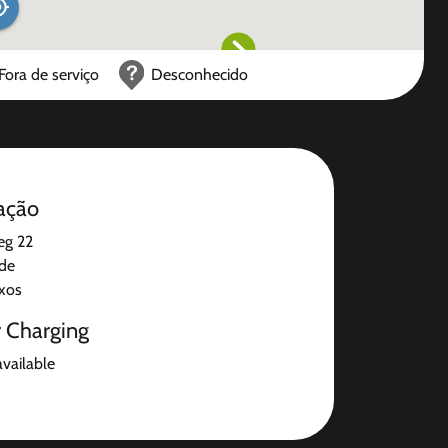
Fora de serviço
Desconhecido
ação
eg 22
de
ixos
r Charging
available