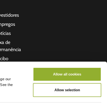
vestidores
pregos
tícias
xa de
rmanência
cibo
bre nós
Allow all cookies
cio
age our
 See the
Allow selection