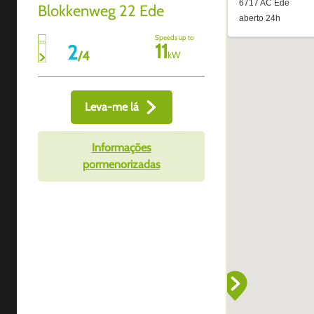
Blokkenweg 22 Ede
Speeds up to
11
2
/
4
kW
Leva-me lá
Informações
pormenorizadas