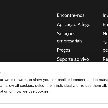
Encontre-nos
In
Aplicação Allego
Em
Soluções
No
empresariais
Ta
Preços
pe
Suporte ao vivo
Re
 para carros
NMBS
So
a consumidores,
s
regamento completas
Fornecedores
Iní
r website work, to show you personalised content, and to man
ação da
n allow all cookies, select them individually, or refuse them all.
éctricos
mation on how we use cookies.
os produtos nos