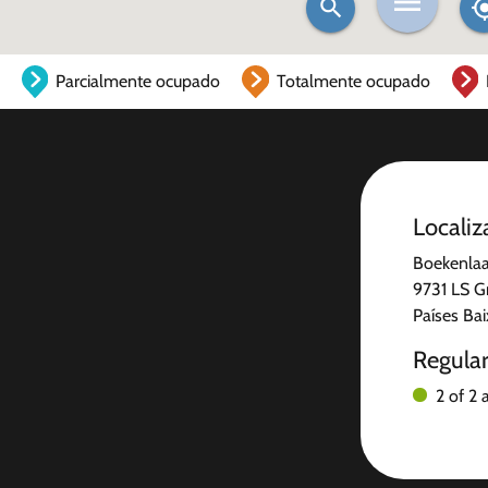
Parcialmente ocupado
Totalmente ocupado
Localiz
Boekenlaa
9731 LS G
Países Ba
Regula
2 of 2 