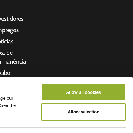
vestidores
pregos
tícias
xa de
rmanência
cibo
bre nós
Allow all cookies
cio
age our
 See the
Allow selection