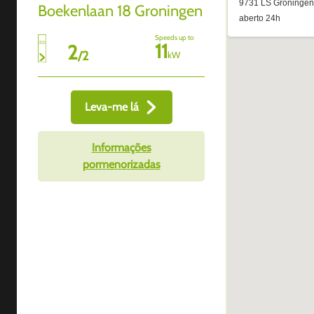
Boekenlaan 18 Groningen
Speeds up to
11
2
/
2
kW
Leva-me lá
Informações
pormenorizadas