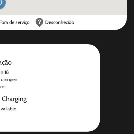
Fora de serviço
Desconhecido
ação
n 18
roningen
ixos
r Charging
available