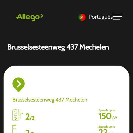
Português
Brusselsesteenweg 437 Mechelen
Brusselsesteenweg 437 Mechelen
Speeds up to
150
2
/
2
kW
Speeds up to
22
2