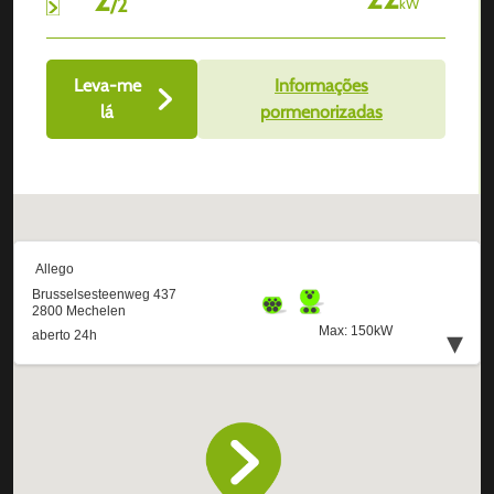
/
2
kW
Leva-me
Informações
lá
pormenorizadas