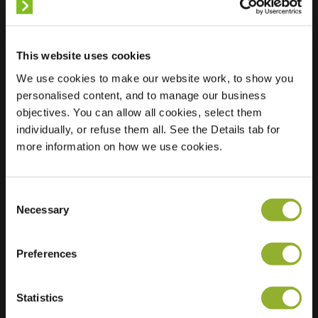
This website uses cookies
We use cookies to make our website work, to show you
Localização
Brusselsesteenweg
personalised content, and to manage our business
437
objectives. You can allow all cookies, select them
2800 Mechelen
individually, or refuse them all. See the Details tab for
Bélgica
more information on how we use cookies.
Ultra-Fast
2 of 2 available
Charging
Consent
Regular Charging
2 of 2 available
Necessary
Selection
Preferences
Statistics