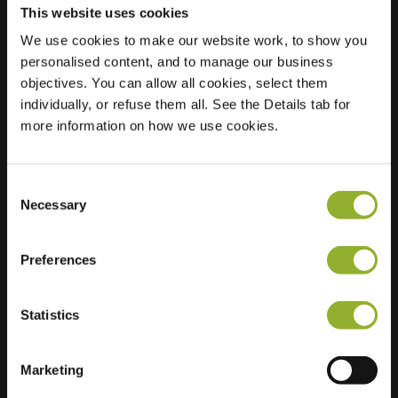
This website uses cookies
We use cookies to make our website work, to show you
personalised content, and to manage our business
Localização
Churchilllaan 390
objectives. You can allow all cookies, select them
4532 MC Terneuzen
individually, or refuse them all. See the Details tab for
Países Baixos
more information on how we use cookies.
Regular Charging
2 of 2 available
Consent
Necessary
Selection
Preferences
Informações adicionais
Statistics
Aceitamos: American Express,
Mastercard, VISA, Chargecard,
Marketing