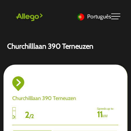
Português
Churchilllaan 390 Terneuzen
Churchilllaan 390 Terneuzen
Speeds up to
11
2
/
2
kW