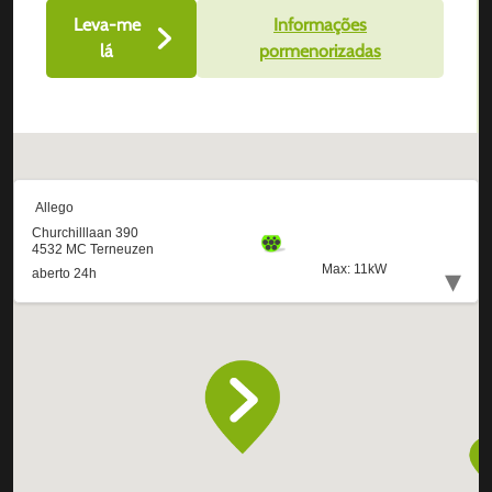
Leva-me
Informações
lá
pormenorizadas