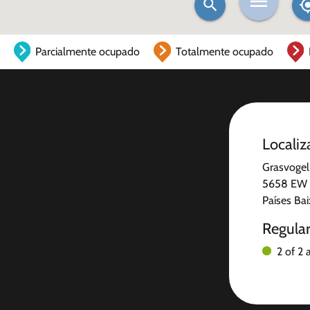
Parcialmente ocupado
Totalmente ocupado
Localiz
Grasvogel
5658 EW 
Países Ba
Regula
2 of 2 