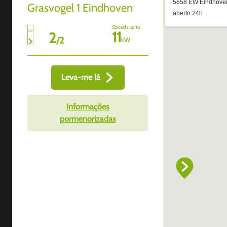
Grasvogel 1 Eindhoven
Speeds up to
11
2
/
2
kW
Leva-me lá
Informações
pormenorizadas