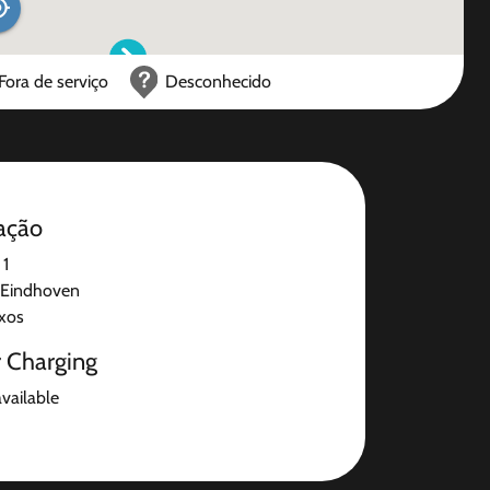
Fora de serviço
Desconhecido
ação
 1
Eindhoven
ixos
r Charging
available