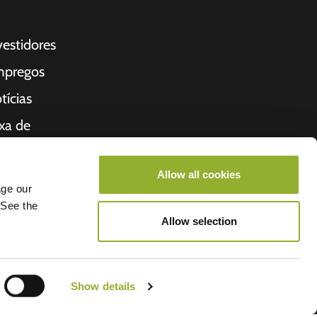
vestidores
pregos
tícias
xa de
rmanência
cibo
Allow all cookies
age our
bre nós
 See the
Allow selection
cio
Show details