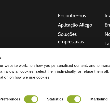
Encontre-nos
In
Aplicação Allego
Em
Soluções
No
empresariais
Ta
Preços
pe
s
Suporte ao vivo
Re
 para carros
r website work, to show you personalised content, and to man
NMBS
So
a consumidores,
n allow all cookies, select them individually, or refuse them all.
regamento completas
mation on how we use cookies.
Fornecedores
Iní
ação da
éctricos
os produtos nos
Preferences
Statistics
Marketing