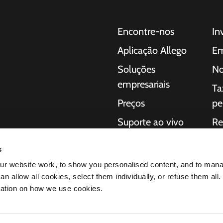
Encontre-nos
In
Aplicação Allego
Em
Soluções
No
empresariais
Ta
Preços
pe
Suporte ao vivo
Re
 para carros
NMBS
So
a consumidores,
s
regamento completas
Fornecedores
Iní
r website work, to show you personalised content, and to man
ação da
n allow all cookies, select them individually, or refuse them all.
éctricos
mation on how we use cookies.
os produtos nos