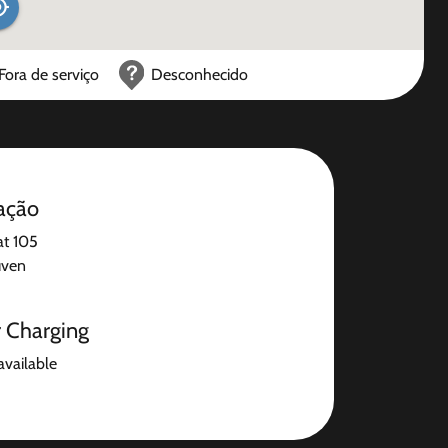
Fora de serviço
Desconhecido
ação
at 105
uven
r Charging
available