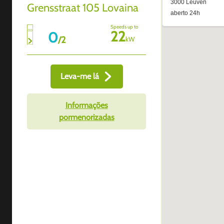
Grensstraat 105 Lovaina
Speeds up to
22
0
/
2
kW
Leva-me lá
Informações
pormenorizadas