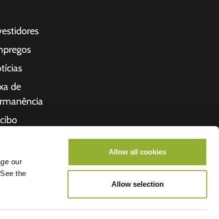
vestidores
pregos
tícias
xa de
rmanência
cibo
bre nós
Allow all cookies
cio
age our
 See the
Allow selection