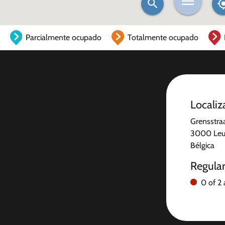
Parcialmente ocupado
Totalmente ocupado
Localiz
Grensstra
3000 Le
Bélgica
Regula
0 of 2 