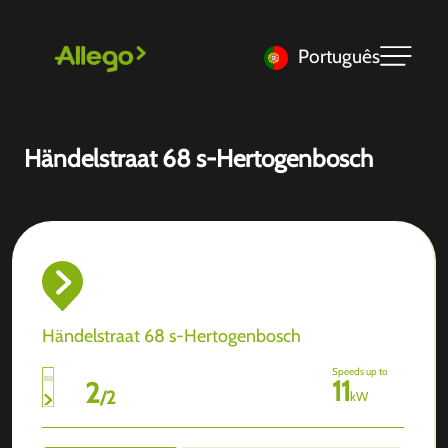
Português
Händelstraat 68 s-Hertogenbosch
Händelstraat 68 s-Hertogenbosch
Speeds up to
11
2
/
2
kW