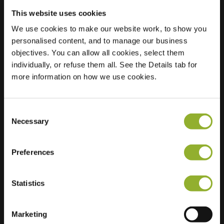
This website uses cookies
We use cookies to make our website work, to show you
Localização
Händelstraat 68
personalised content, and to manage our business
5216 PT s-
objectives. You can allow all cookies, select them
Hertogenbosch
individually, or refuse them all. See the Details tab for
Países Baixos
more information on how we use cookies.
Regular Charging
2 of 2 available
Consent
Necessary
Selection
Preferences
Informações adicionais
Statistics
Aceitamos: American Express,
Marketing
Mastercard, VISA, Chargecard,