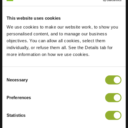
This website uses cookies
We use cookies to make our website work, to show you
personalised content, and to manage our business
Localização
jack Cornwell street
objectives. You can allow all cookies, select them
(Dersingham
individually, or refuse them all. See the Details tab for
Avenue)
more information on how we use cookies.
E12 5QH London
United Kingdom
Regular Charging
Consent
2 of 2 available
Necessary
Selection
Preferences
Statistics
Informações adicionais