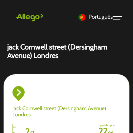
Português
jack Cornwell street (Dersingham
Avenue) Londres
jack Cornwell street (Dersingham Avenue)
Londres
Speeds up to
22
2
/
2
kW