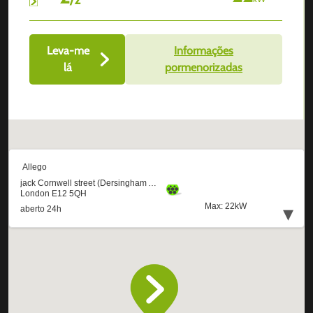
Leva-me
Informações
lá
pormenorizadas