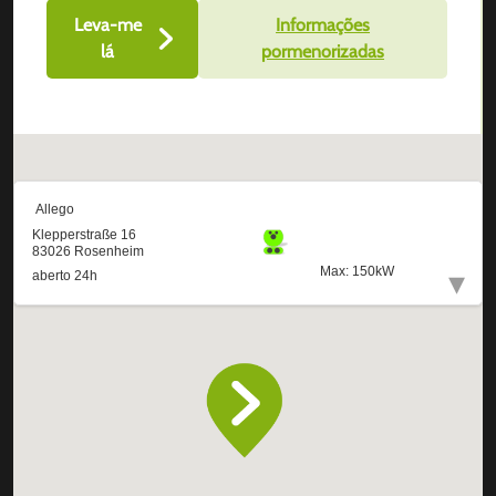
Leva-me
Informações
lá
pormenorizadas