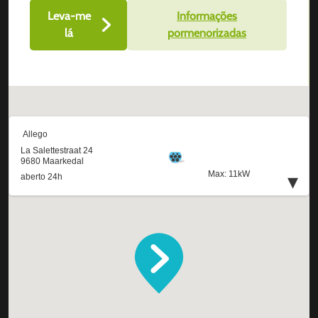
Leva-me
Informações
lá
pormenorizadas