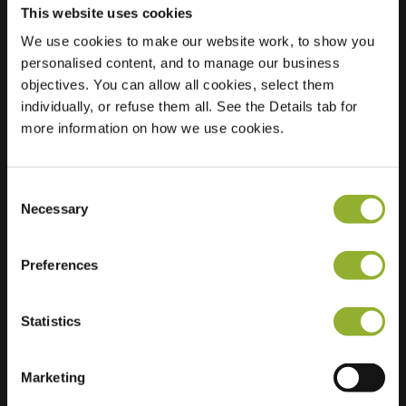
This website uses cookies
We use cookies to make our website work, to show you
personalised content, and to manage our business
Localização
La Salettestraat 24
objectives. You can allow all cookies, select them
9680 Maarkedal
individually, or refuse them all. See the Details tab for
Bélgica
more information on how we use cookies.
Regular Charging
1 of 2 available
Consent
Necessary
Selection
Preferences
Informações adicionais
Statistics
Aceitamos: American Express,
Mastercard, VISA, Chargecard,
Marketing