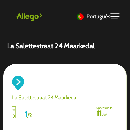
Português
La Salettestraat 24 Maarkedal
La Salettestraat 24 Maarkedal
Speeds up to
11
1
/
2
kW