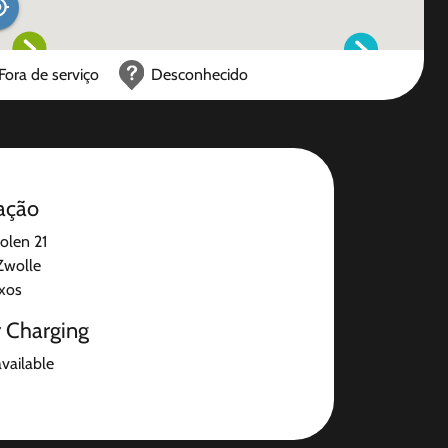
Fora de serviço
Desconhecido
ação
olen 21
Zwolle
ixos
r Charging
available