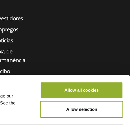
vestidores
pregos
tícias
xa de
rmanência
cibo
bre nós
Allow all cookies
cio
age our
 See the
Allow selection