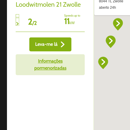
Loodwitmolen 21 Zwolle
Speeds up to
11
2
/
2
kW
Leva-me lá
Informações
pormenorizadas