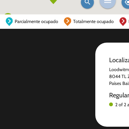
Parcialmente ocupado
Totalmente ocupado
Localiz
Loodwitm
8044 TL 
Países Ba
Regula
2 of 2 