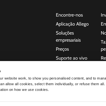
Encontre-nos
In
Aplicação Allego
Em
Soluções
No
empresariais
Ta
Preços
pe
Suporte ao vivo
Re
 para carros
NMBS
So
a consumidores,
s
regamento completas
Fornecedores
Iní
r website work, to show you personalised content, and to man
ação da
n allow all cookies, select them individually, or refuse them all.
éctricos
mation on how we use cookies.
os produtos nos