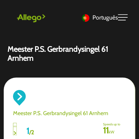
Português
Meester P.S. Gerbrandysingel 61
Arnhem
Meester P.S. Gerbrandysingel 61 Arnhem
Speeds up to
11
1
/
2
kW