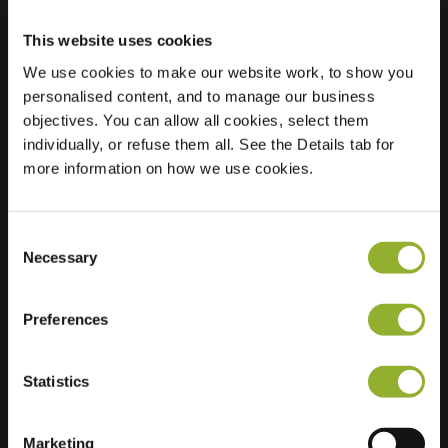
This website uses cookies
We use cookies to make our website work, to show you
personalised content, and to manage our business
Localização
Meester P.S.
objectives. You can allow all cookies, select them
Gerbrandysingel 61
individually, or refuse them all. See the Details tab for
6836 KS Arnhem
more information on how we use cookies.
Países Baixos
Regular Charging
1 of 2 available
Consent
Necessary
Selection
Preferences
Informações adicionais
Statistics
Aceitamos: American Express,
Marketing