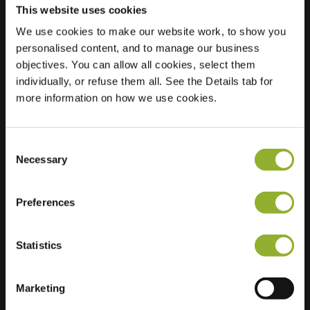
This website uses cookies
We use cookies to make our website work, to show you
personalised content, and to manage our business
Localização
Palmedreef 27
objectives. You can allow all cookies, select them
6716 HA Ede
individually, or refuse them all. See the Details tab for
Países Baixos
more information on how we use cookies.
Regular Charging
2 of 2 available
Consent
Necessary
Selection
Preferences
Informações adicionais
Statistics
Aceitamos: American Express,
Mastercard, VISA, Chargecard,
Marketing