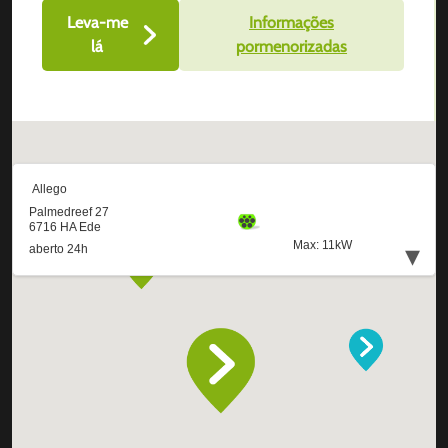
Leva-me
Informações
lá
pormenorizadas