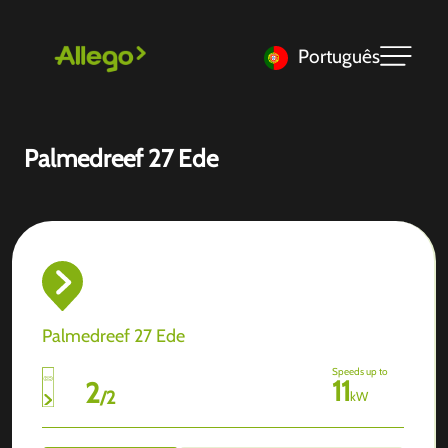
Português
Palmedreef 27 Ede
Palmedreef 27 Ede
Speeds up to
11
2
/
2
kW