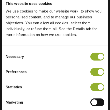
This website uses cookies
We use cookies to make our website work, to show you
personalised content, and to manage our business
Localização
Passage 88
objectives. You can allow all cookies, select them
1101 AX Amesterdão
individually, or refuse them all. See the Details tab for
Países Baixos
more information on how we use cookies.
Regular Charging
16 of 16 available
Consent
Necessary
Selection
Preferences
Informações adicionais
Statistics
Aceitamos: American Express,
Mastercard, VISA, Chargecard,
Marketing