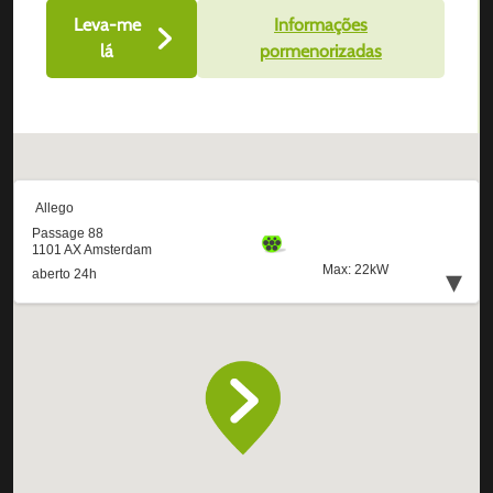
Leva-me
Informações
lá
pormenorizadas