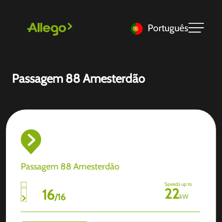
Português
Passagem 88 Amesterdão
Passagem 88 Amesterdão
Speeds up to
22
16
/
16
kW