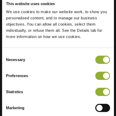
This website uses cookies
We use cookies to make our website work, to show you
personalised content, and to manage our business
Localização
Pronkridder 2
objectives. You can allow all cookies, select them
9404 MC Assen
individually, or refuse them all. See the Details tab for
Países Baixos
more information on how we use cookies.
Regular Charging
1 of 2 available
Consent
Necessary
Selection
Preferences
Informações adicionais
Statistics
Aceitamos: American Express,
Mastercard, VISA, Chargecard,
Marketing