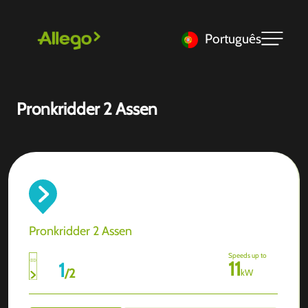
Português
Pronkridder 2 Assen
Pronkridder 2 Assen
Speeds up to
11
1
/
2
kW