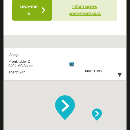
Leva-me
Informações
lá
pormenorizadas