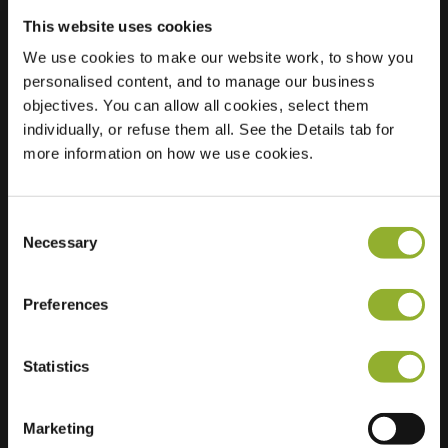
This website uses cookies
We use cookies to make our website work, to show you
Localização
R. Schumanstraat
personalised content, and to manage our business
33
objectives. You can allow all cookies, select them
9728 SM Groningen
individually, or refuse them all. See the Details tab for
Países Baixos
more information on how we use cookies.
Regular Charging
2 of 2 available
Consent
Necessary
Selection
Preferences
Informações adicionais
Statistics
Aceitamos: American Express,
Marketing
Mastercard, VISA, Chargecard,