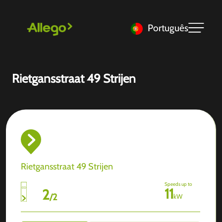
Português
Rietgansstraat 49 Strijen
Rietgansstraat 49 Strijen
Speeds up to
11
2
/
2
kW