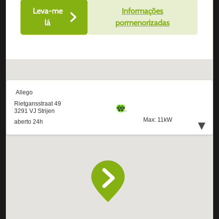
Leva-me
Informações
lá
pormenorizadas