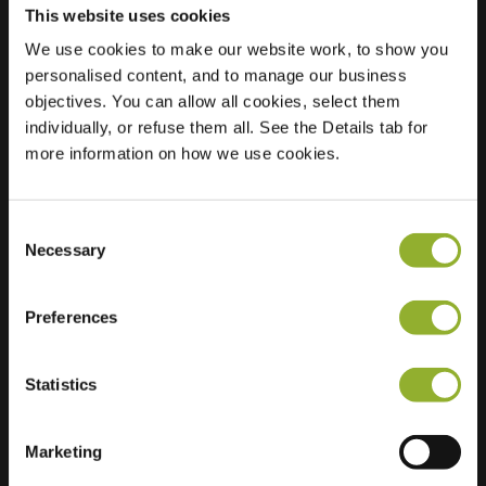
This website uses cookies
We use cookies to make our website work, to show you
personalised content, and to manage our business
Localização
Rietgansstraat 49
objectives. You can allow all cookies, select them
3291 VJ Strijen
individually, or refuse them all. See the Details tab for
Países Baixos
more information on how we use cookies.
Regular Charging
2 of 2 available
Consent
Necessary
Selection
Preferences
Informações adicionais
Statistics
Aceitamos: American Express,
Mastercard, VISA, Chargecard,
Marketing