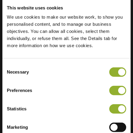
This website uses cookies
We use cookies to make our website work, to show you
Localização
Tjaskerstraat 64
personalised content, and to manage our business
3774 CV
objectives. You can allow all cookies, select them
Kootwijkerbroek
individually, or refuse them all. See the Details tab for
Países Baixos
more information on how we use cookies.
Regular Charging
2 of 2 available
Consent
Necessary
Selection
Preferences
Informações adicionais
Statistics
Aceitamos: American Express,
Marketing
Mastercard, VISA, Chargecard,