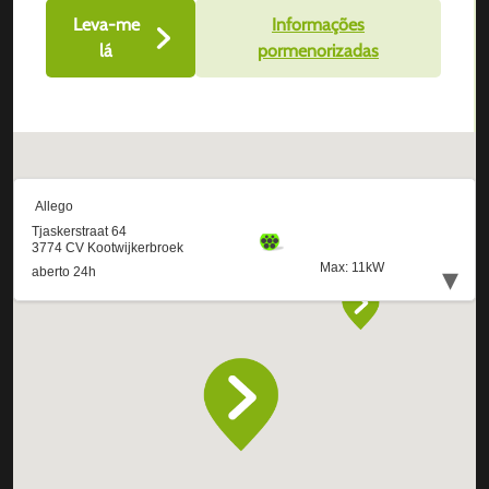
Leva-me
Informações
lá
pormenorizadas