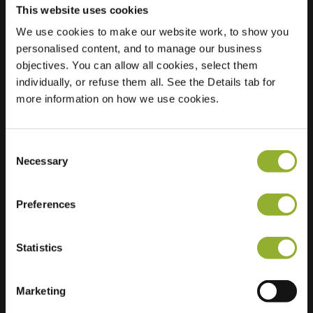
This website uses cookies
We use cookies to make our website work, to show you
personalised content, and to manage our business
Localização
Turfmarkt 5
objectives. You can allow all cookies, select them
8021 AA Zwolle
individually, or refuse them all. See the Details tab for
Países Baixos
more information on how we use cookies.
Regular Charging
1 of 4 available
Consent
Necessary
Selection
Preferences
Informações adicionais
Statistics
Aceitamos: American Express,
Mastercard, VISA, Chargecard,
Marketing