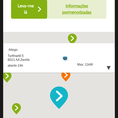
Leva-me
Informações
lá
pormenorizadas