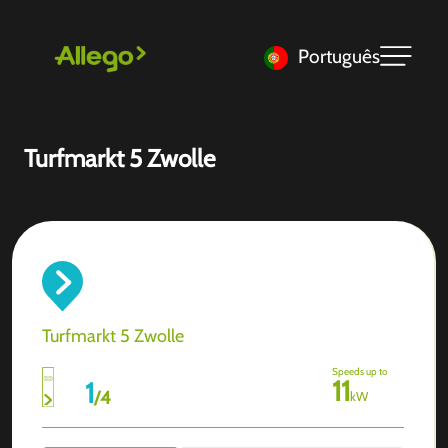
Português
Turfmarkt 5 Zwolle
Turfmarkt 5 Zwolle
Speeds up to
11
1
/
4
kW