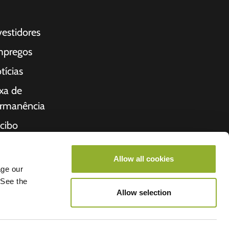
vestidores
pregos
tícias
xa de
rmanência
cibo
bre nós
Allow all cookies
cio
age our
 See the
Allow selection