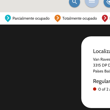
Parcialmente ocupado
Totalmente ocupado
Localiz
Van Raves
3315 DP D
Países Ba
Regula
0 of 2 