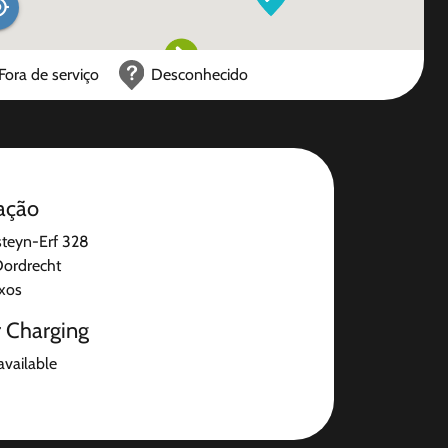
Fora de serviço
Desconhecido
ação
teyn-Erf 328
ordrecht
ixos
r Charging
available