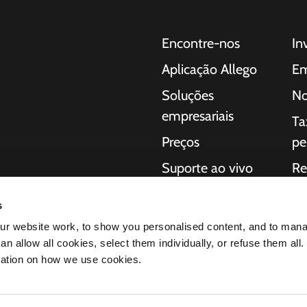
Encontre-nos
In
Aplicação Allego
Em
Soluções
No
empresariais
Ta
Preços
pe
Suporte ao vivo
Re
 para carros
NMBS
So
a consumidores,
s
regamento completas
Fornecedores
Iní
r website work, to show you personalised content, and to man
ação da
n allow all cookies, select them individually, or refuse them all.
éctricos
mation on how we use cookies.
os produtos nos