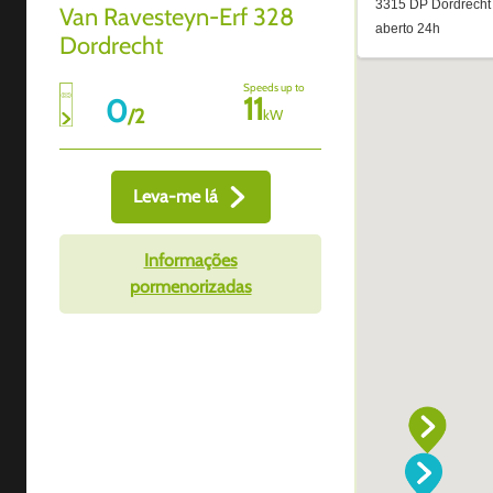
Van Ravesteyn-Erf 328
Dordrecht
Speeds up to
11
0
/
2
kW
Leva-me lá
Informações
pormenorizadas