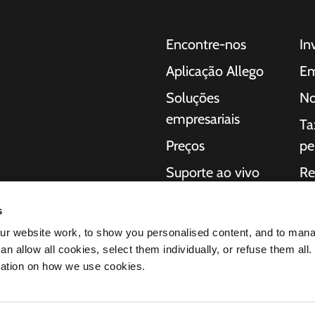
Encontre-nos
In
Aplicação Allego
Em
Soluções
No
empresariais
Ta
Preços
pe
Suporte ao vivo
Re
 para carros
NMBS
So
a consumidores,
s
regamento completas
Fornecedores
Iní
r website work, to show you personalised content, and to man
ação da
n allow all cookies, select them individually, or refuse them all.
éctricos
mation on how we use cookies.
os produtos nos