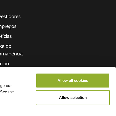
vestidores
pregos
tícias
xa de
rmanência
cibo
bre nós
Allow all cookies
cio
age our
 See the
Allow selection