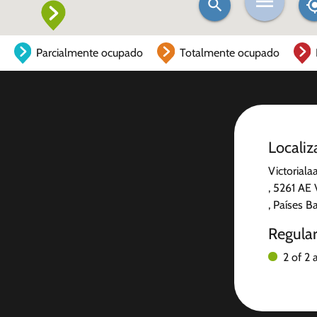
Parcialmente ocupado
Totalmente ocupado
Localiz
Victorialaa
, 5261 AE 
, Países B
Regula
2 of 2 