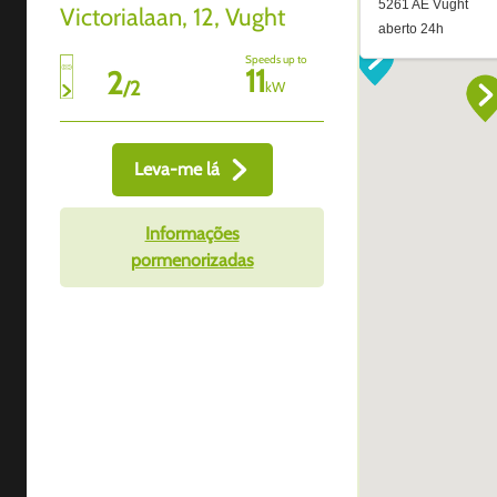
Victorialaan, 12, Vught
Speeds up to
11
2
/
2
kW
Leva-me lá
Informações
pormenorizadas