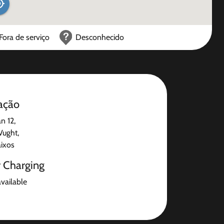
Fora de serviço
Desconhecido
ação
n 12,
Vught,
aixos
r Charging
available