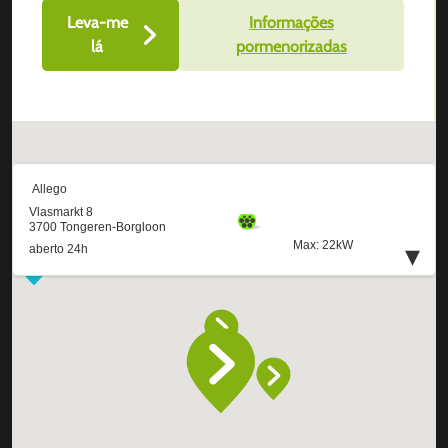
Leva-me
Informações
lá
pormenorizadas