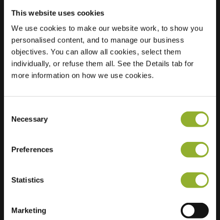
This website uses cookies
We use cookies to make our website work, to show you
Localização
Vlasmarkt 8
personalised content, and to manage our business
3700 Tongeren-
objectives. You can allow all cookies, select them
Borgloon
individually, or refuse them all. See the Details tab for
Bélgica
more information on how we use cookies.
Regular Charging
2 of 2 available
Consent
Necessary
Selection
Preferences
Informações adicionais
Statistics
Aceitamos: American Express,
Marketing
Mastercard, VISA, Chargecard,