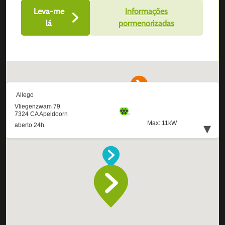
Leva-me
Informações
lá
pormenorizadas