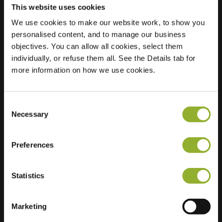
This website uses cookies
We use cookies to make our website work, to show you
personalised content, and to manage our business
Localização
Vliegenzwam 79
objectives. You can allow all cookies, select them
7324 CA Apeldoorn
individually, or refuse them all. See the Details tab for
Países Baixos
more information on how we use cookies.
Regular Charging
2 of 2 available
Consent
Necessary
Selection
Preferences
Informações adicionais
Statistics
Aceitamos: American Express,
Mastercard, VISA, Chargecard,
Marketing