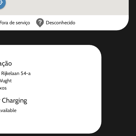
Fora de serviço
Desconhecido
ação
 Rijkelaan 54-a
Vught
ixos
r Charging
available