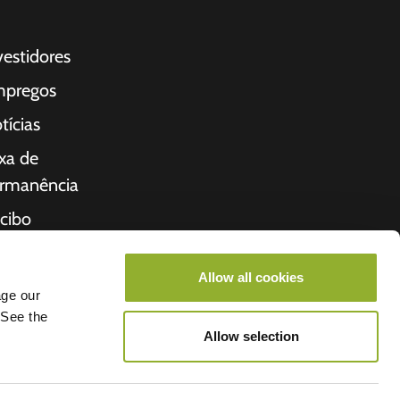
vestidores
pregos
tícias
xa de
rmanência
cibo
bre nós
Allow all cookies
cio
age our
 See the
Allow selection