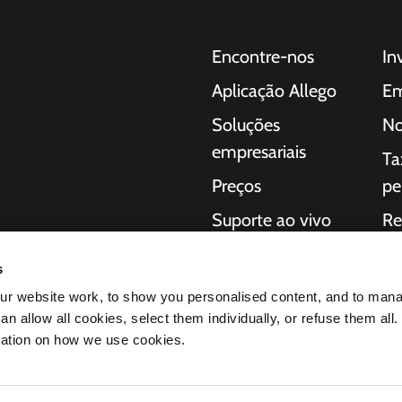
Encontre-nos
In
Aplicação Allego
Em
Soluções
No
empresariais
Ta
Preços
pe
Suporte ao vivo
Re
 para carros
NMBS
So
a consumidores,
s
regamento completas
Fornecedores
Iní
r website work, to show you personalised content, and to man
ação da
n allow all cookies, select them individually, or refuse them all.
éctricos
mation on how we use cookies.
os produtos nos