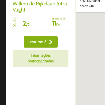
Willem de Rijkelaan 54-a
Vught
Speeds up to
11
2
/
2
kW
Leva-me lá
Informações
pormenorizadas