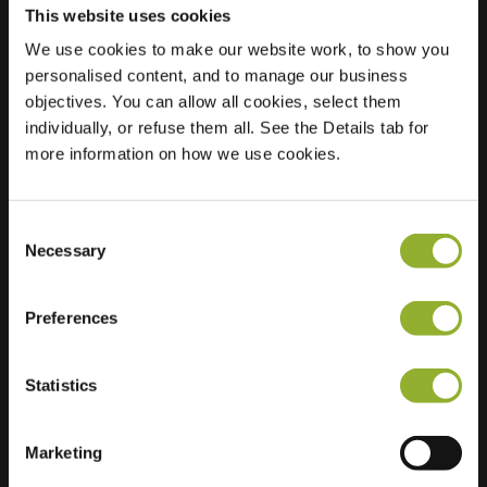
This website uses cookies
We use cookies to make our website work, to show you
personalised content, and to manage our business
Localização
Wim Kanplein 1
objectives. You can allow all cookies, select them
1311 LH Almere
individually, or refuse them all. See the Details tab for
Países Baixos
more information on how we use cookies.
Regular Charging
0 of 2 available
Consent
Necessary
Selection
Preferences
Informações adicionais
Statistics
Aceitamos: American Express,
Mastercard, VISA, Chargecard,
Marketing