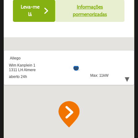
Leva-me
Informações
lá
pormenorizadas