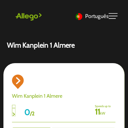
Português
Wim Kanplein 1 Almere
Wim Kanplein 1 Almere
Speeds up to
11
0
/
2
kW