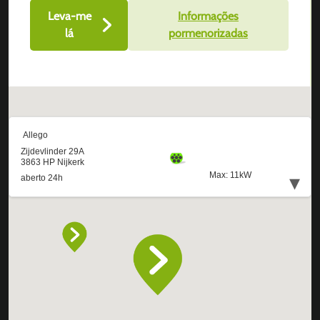
Leva-me
Informações
lá
pormenorizadas