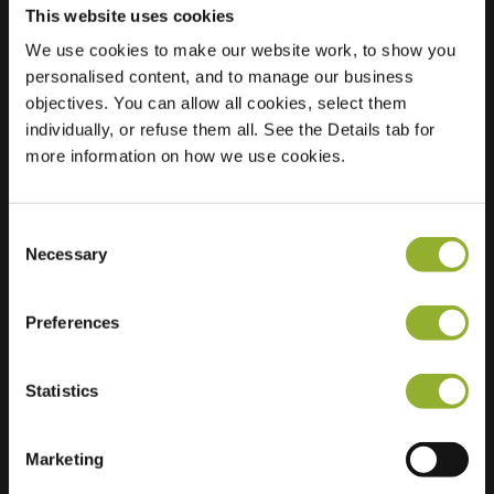
This website uses cookies
We use cookies to make our website work, to show you
personalised content, and to manage our business
Localização
Zijdevlinder 29A
objectives. You can allow all cookies, select them
3863 HP Nijkerk
individually, or refuse them all. See the Details tab for
Países Baixos
more information on how we use cookies.
Regular Charging
2 of 2 available
Consent
Necessary
Selection
Preferences
Informações adicionais
Statistics
Aceitamos: American Express,
Mastercard, VISA, Chargecard,
Marketing