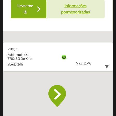
Leva-me
Informações
lá
pormenorizadas