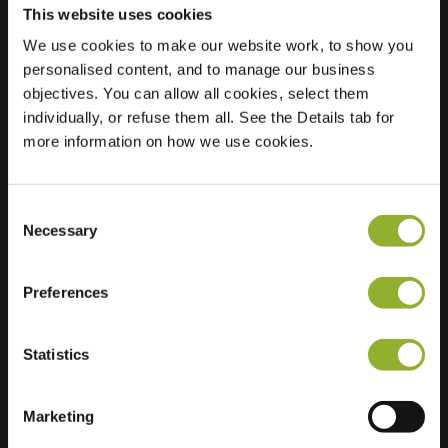
This website uses cookies
We use cookies to make our website work, to show you
personalised content, and to manage our business
Localização
Zuiderkruis 44
objectives. You can allow all cookies, select them
7782 SG De Krim
individually, or refuse them all. See the Details tab for
Países Baixos
more information on how we use cookies.
Regular Charging
2 of 2 available
Consent
Necessary
Selection
Preferences
Informações adicionais
Statistics
Aceitamos: American Express,
Mastercard, VISA, Chargecard,
Marketing