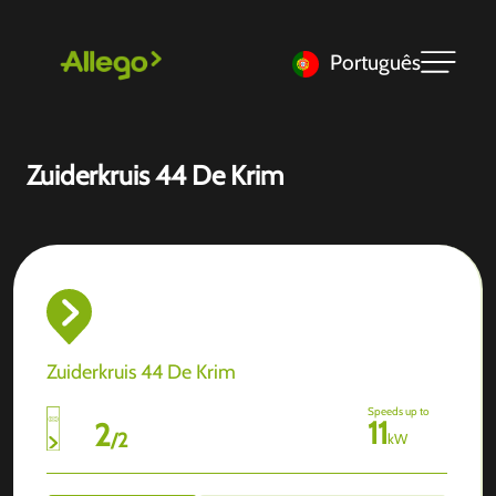
Português
Zuiderkruis 44 De Krim
Zuiderkruis 44 De Krim
Speeds up to
11
2
/
2
kW