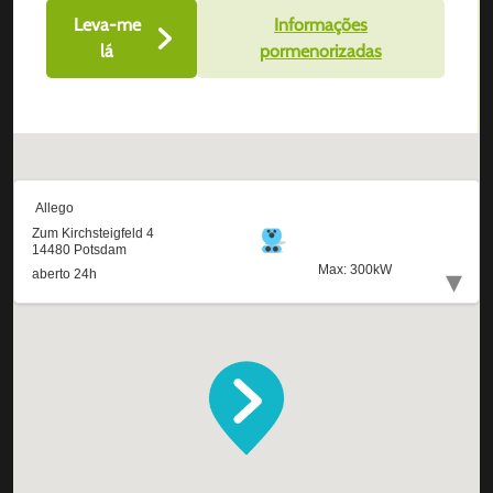
Leva-me
Informações
lá
pormenorizadas