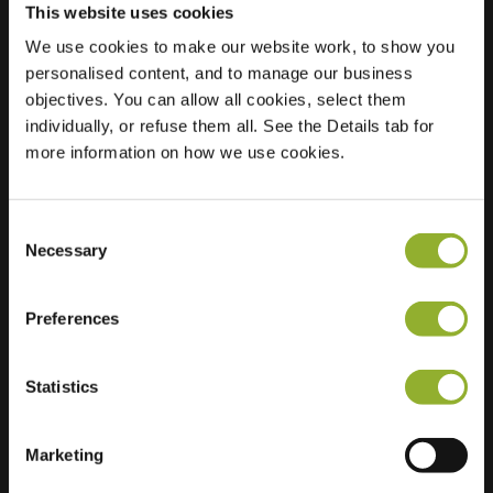
This website uses cookies
Plats
We use cookies to make our website work, to show you
Admiraal de
personalised content, and to manage our business
Ruyterlaan 2
objectives. You can allow all cookies, select them
9726 GR Groningen
individually, or refuse them all. See the Details tab for
Nederländerna
more information on how we use cookies.
Regular Charging
2 of 2 available
Consent
Necessary
Selection
Preferences
Ytterligare information
Statistics
Vi accepterar: American Express,
Mastercard, VISA, Chargecard,
Marketing