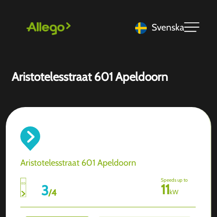
Svenska
Aristotelesstraat 601 Apeldoorn
Aristotelesstraat 601 Apeldoorn
Speeds up to
11
3
/
4
kW