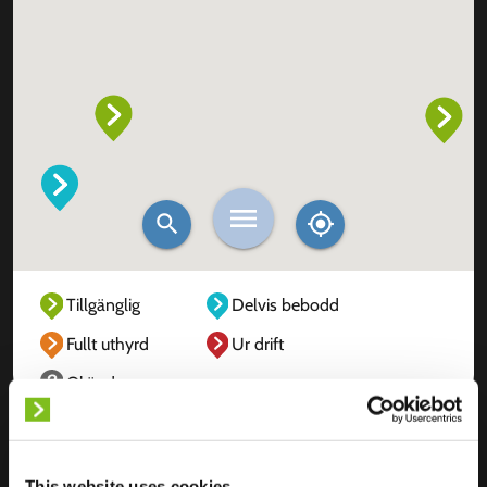
Tillgänglig
Delvis bebodd
Fullt uthyrd
Ur drift
Okänd
This website uses cookies