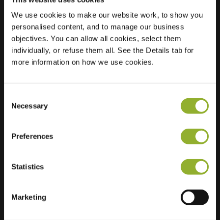
We use cookies to make our website work, to show you
Plats
Aristotelesstraat 601
personalised content, and to manage our business
7323 MS Apeldoorn
objectives. You can allow all cookies, select them
Nederländerna
individually, or refuse them all. See the Details tab for
more information on how we use cookies.
Regular Charging
3 of 4 available
Consent
Necessary
Selection
Preferences
Ytterligare information
Statistics
Vi accepterar: American Express,
Mastercard, VISA, Chargecard,
Marketing