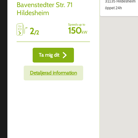
Bavenstedter Str. 71
Hildesheim
Speeds up to
150
2
/
2
kW
Ta mig dit
Detaljerad information