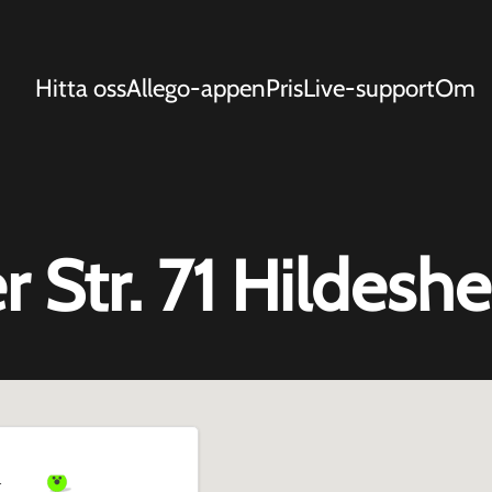
Hitta oss
Allego-appen
Pris
Live-support
Om
 Str. 71 Hildesh