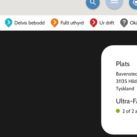
Delvis bebodd
Fullt uthyrd
Ur drift
Ok
Plats
Bavenstedt
31135 Hil
Tyskland
Ultra-F
2 of 2 