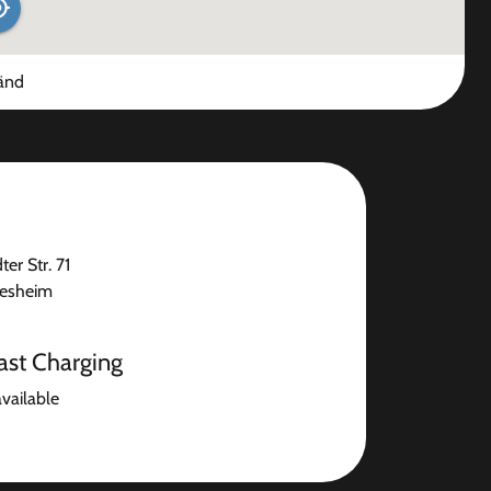
änd
er Str. 71
desheim
ast Charging
available