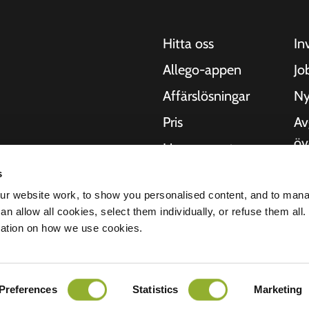
Hitta oss
In
Allego-appen
Jo
Affärslösningar
Ny
Pris
Av
öv
Live support
Kv
NMBS
s
 motorcyklar, bussar
Om
r website work, to show you personalised content, and to man
. Våra heltäckande
Leverantörer
n allow all cookies, select them individually, or refuse them all.
 städer att leverera
St
mation on how we use cookies.
digt som våra
er.
Preferences
Statistics
Marketing
ritetspolicy
Ansvarsfriskrivning
Cookies
Alla rättigheter förbehållna © 2026 - Al