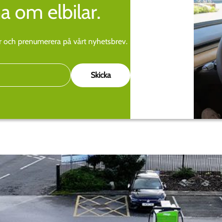
a om elbilar.
 och prenumerera på vårt nyhetsbrev.