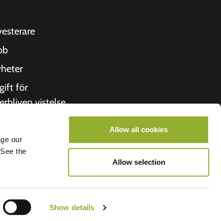
vesterare
bb
heter
gift för
erbliven vistelse
itto
Allow all cookies
 oss
age our
 See the
roometiket
Allow selection
Show details
lego B.V.