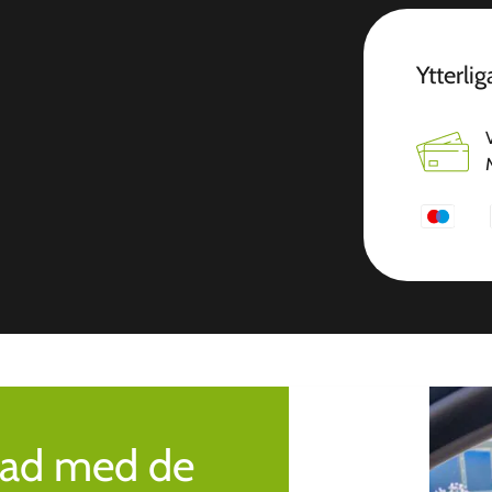
Ytterli
rad med de