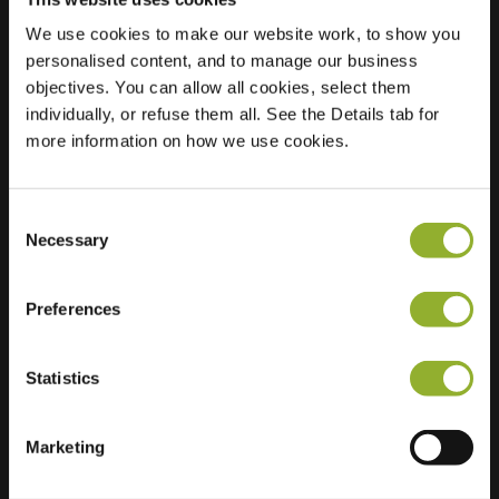
We use cookies to make our website work, to show you
Plats
Biesbongerd 44
personalised content, and to manage our business
4041 RE Kesteren
objectives. You can allow all cookies, select them
Nederländerna
individually, or refuse them all. See the Details tab for
more information on how we use cookies.
Regular Charging
2 of 2 available
Consent
Necessary
Selection
Preferences
Ytterligare information
Statistics
Vi accepterar: American Express,
Mastercard, VISA, Chargecard,
Marketing