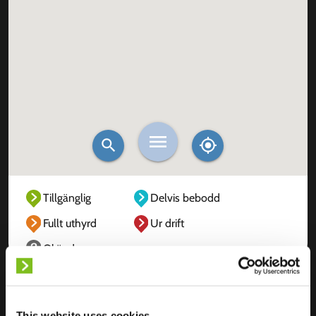
Tillgänglig
Delvis bebodd
Fullt uthyrd
Ur drift
Okänd
This website uses cookies