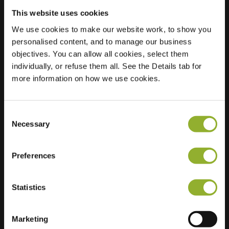
This website uses cookies
We use cookies to make our website work, to show you
Plats
Burgemeester
personalised content, and to manage our business
Kolfschotenstraat 6
objectives. You can allow all cookies, select them
1131 BL Volendam
individually, or refuse them all. See the Details tab for
Nederländerna
more information on how we use cookies.
Regular Charging
2 of 2 available
Consent
Necessary
Selection
Preferences
Ytterligare information
Statistics
Vi accepterar: American Express,
Marketing
Mastercard, VISA, Chargecard,