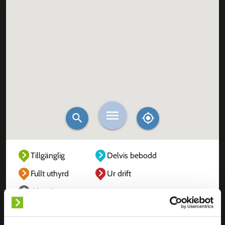
Tillgänglig
Delvis bebodd
Fullt uthyrd
Ur drift
Okänd