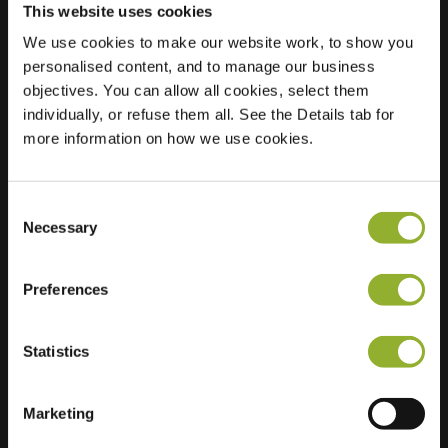
This website uses cookies
Plats
We use cookies to make our website work, to show you
De hoorn 1
personalised content, and to manage our business
1188 HG
objectives. You can allow all cookies, select them
Amstelveen
individually, or refuse them all. See the Details tab for
Nederländerna
more information on how we use cookies.
Regular Charging
2 of 2 available
Consent
Necessary
Selection
Preferences
Ytterligare information
Statistics
Vi accepterar: American Express,
Mastercard, VISA, Chargecard,
Marketing