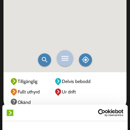
Tillgänglig
Delvis bebodd
Fullt uthyrd
Ur drift
Okänd