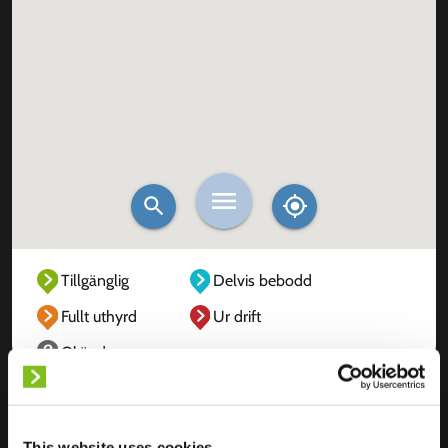
Tillgänglig
Delvis bebodd
Fullt uthyrd
Ur drift
Okänd
This website uses cookies