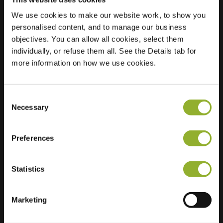
We use cookies to make our website work, to show you
Plats
Dr. A.R. Holstraat 1
personalised content, and to manage our business
6671 XW Zetten
objectives. You can allow all cookies, select them
Nederländerna
individually, or refuse them all. See the Details tab for
more information on how we use cookies.
Regular Charging
1 of 2 available
Consent
Necessary
Selection
Preferences
Ytterligare information
Statistics
Vi accepterar: American Express,
Mastercard, VISA, Chargecard,
Marketing