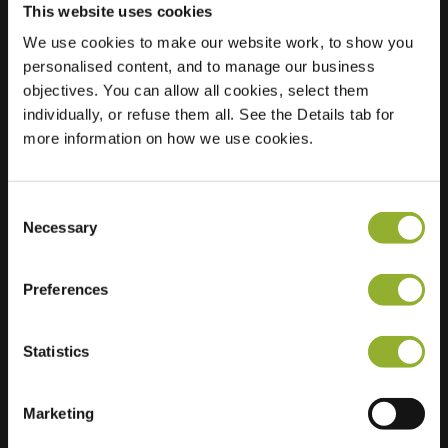
This website uses cookies
Plats
We use cookies to make our website work, to show you
Florastraat 2
personalised content, and to manage our business
9991 CH
objectives. You can allow all cookies, select them
Middelstum
individually, or refuse them all. See the Details tab for
Nederländerna
more information on how we use cookies.
Regular Charging
2 of 2 available
Consent
Necessary
Selection
Preferences
Ytterligare information
Statistics
Vi accepterar: American Express,
Mastercard, VISA, Chargecard,
Marketing