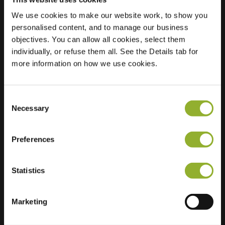
We use cookies to make our website work, to show you
Plats
Graaf Ottosingel 135
personalised content, and to manage our business
7201 BC Zutphen
objectives. You can allow all cookies, select them
Nederländerna
individually, or refuse them all. See the Details tab for
more information on how we use cookies.
Regular Charging
2 of 2 available
Consent
Necessary
Selection
Preferences
Ytterligare information
Statistics
Vi accepterar: American Express,
Mastercard, VISA, Chargecard,
Marketing