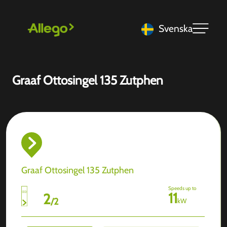
Svenska
Graaf Ottosingel 135 Zutphen
Graaf Ottosingel 135 Zutphen
Speeds up to
11
2
/
2
kW