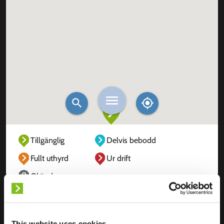
Tillgänglig
Delvis bebodd
Fullt uthyrd
Ur drift
Okänd
This website uses cookies