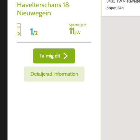
Havelterschans 18
Nieuwegein
Speeds up to
11
1
/
2
kW
Ta mig dit
Detaljerad information