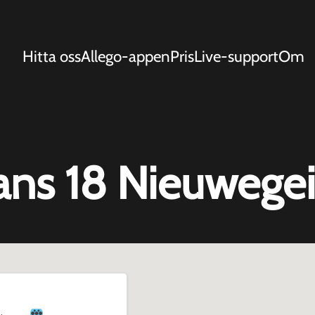
Hitta oss
Allego-appen
Pris
Live-support
Om
ans 18 Nieuwege