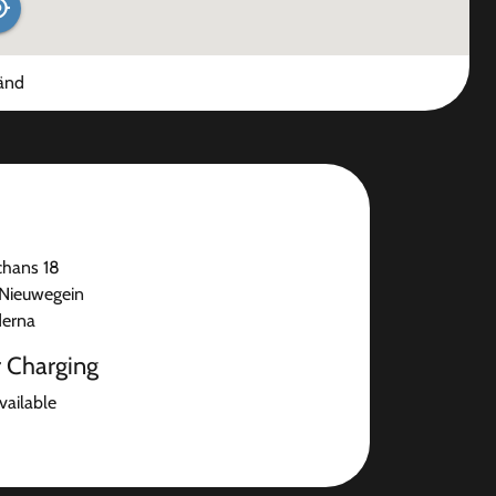
änd
chans 18
Nieuwegein
derna
r Charging
available