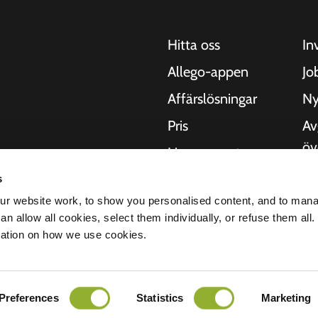
Hitta oss
In
Allego-appen
Jo
Affärslösningar
Ny
Pris
Av
öv
Live support
Kv
NMBS
s
 motorcyklar, bussar
Om
r website work, to show you personalised content, and to man
. Våra heltäckande
Leverantörer
n allow all cookies, select them individually, or refuse them all.
 städer att leverera
St
mation on how we use cookies.
digt som våra
er.
Preferences
Statistics
Marketing
ritetspolicy
Ansvarsfriskrivning
Cookies
Alla rättigheter förbehållna © 2026 - Al