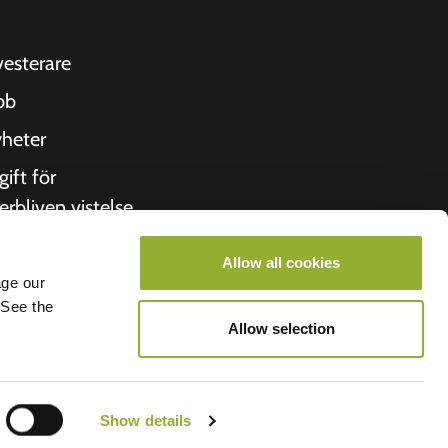
vesterare
bb
heter
gift för
erbliven vistelse
itto
Allow all cookies
 oss
age our
 See the
roometiket
Allow selection
Show details
lego B.V.