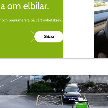
a om elbilar.
 och prenumerera på vårt nyhetsbrev.