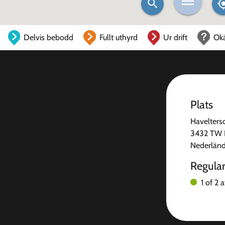
Delvis bebodd
Fullt uthyrd
Ur drift
Ok
Plats
Havelters
3432 TW 
Nederlän
Regula
1 of 2 