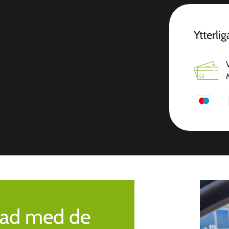
Ytterli
rad med de