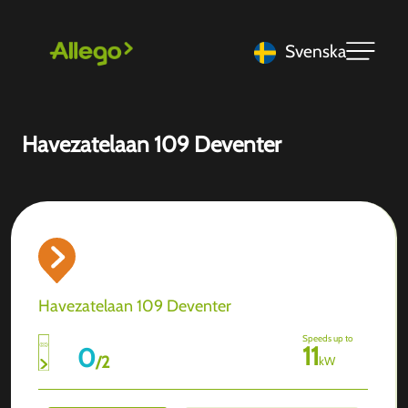
Svenska
Havezatelaan 109 Deventer
Havezatelaan 109 Deventer
Speeds up to
11
0
/
2
kW