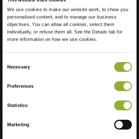
We use cookies to make our website work, to show you
Plats
Havezatelaan 109
personalised content, and to manage our business
7414 GG Deventer
objectives. You can allow all cookies, select them
Nederländerna
individually, or refuse them all. See the Details tab for
more information on how we use cookies.
Regular Charging
0 of 2 available
Consent
Necessary
Selection
Preferences
Ytterligare information
Statistics
Vi accepterar: American Express,
Mastercard, VISA, Chargecard,
Marketing