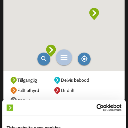
Tillgänglig
Delvis bebodd
Fullt uthyrd
Ur drift
Okänd
This website uses cookies