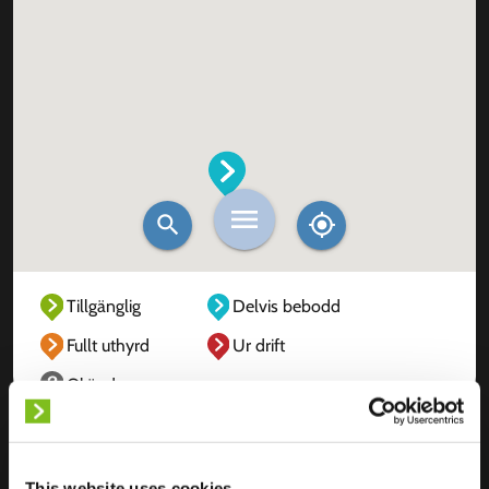
Tillgänglig
Delvis bebodd
Fullt uthyrd
Ur drift
Okänd
This website uses cookies