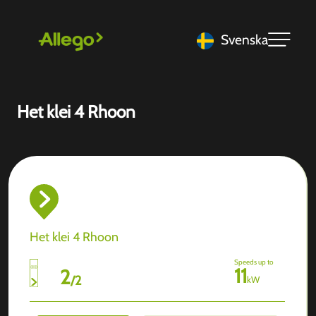
Svenska
Het klei 4 Rhoon
Het klei 4 Rhoon
Speeds up to
11
2
/
2
kW