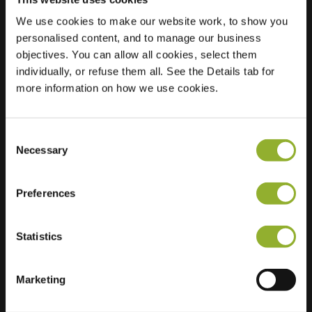
We use cookies to make our website work, to show you
Plats
Het klei 4
personalised content, and to manage our business
3161 HS Rhoon
objectives. You can allow all cookies, select them
Nederländerna
individually, or refuse them all. See the Details tab for
more information on how we use cookies.
Regular Charging
2 of 2 available
Consent
Necessary
Selection
Preferences
Ytterligare information
Statistics
Vi accepterar: American Express,
Mastercard, VISA, Chargecard,
Marketing