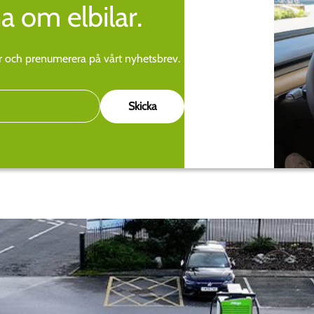
a om elbilar.
 och prenumerera på vårt nyhetsbrev.