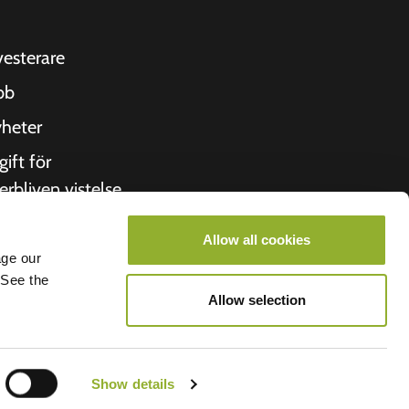
vesterare
bb
heter
gift för
erbliven vistelse
itto
Allow all cookies
 oss
age our
 See the
roometiket
Allow selection
Show details
lego B.V.