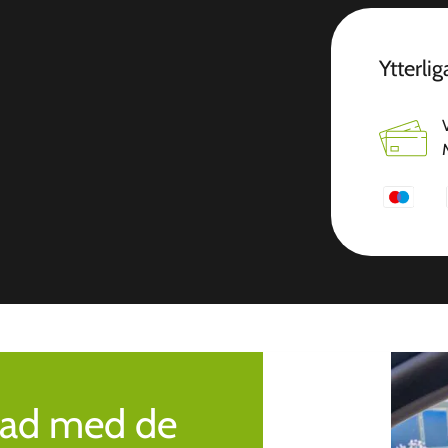
Ytterli
rad med de