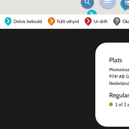
Delvis bebodd
Fullt uthyrd
Ur drift
Ok
Plats
Moesstraa
9741 AB G
Nederlän
Regula
2 of 2 