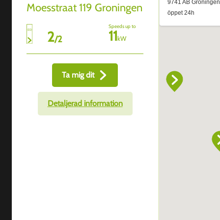
Moesstraat 119 Groningen
Speeds up to
11
2
/
2
kW
Ta mig dit
Detaljerad information