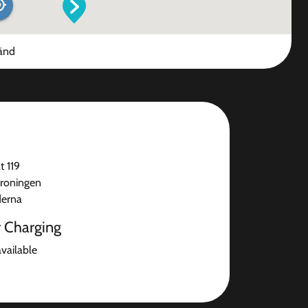
änd
t 119
roningen
derna
r Charging
available