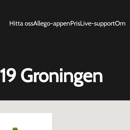
Hitta oss
Allego-appen
Pris
Live-support
Om
119 Groningen