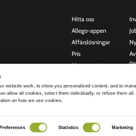
Hitta oss
In
Allego-appen
Jo
Affärslösningar
Ny
Pris
Av
öv
Live support
Kv
NMBS
s
 motorcyklar, bussar
Om
r website work, to show you personalised content, and to man
. Våra heltäckande
Leverantörer
n allow all cookies, select them individually, or refuse them all.
 städer att leverera
St
mation on how we use cookies.
digt som våra
er.
Preferences
Statistics
Marketing
ritetspolicy
Ansvarsfriskrivning
Cookies
Alla rättigheter förbehållna © 2026 - Al