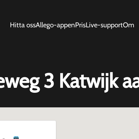
Hitta oss
Allego-appen
Pris
Live-support
Om
weg 3 Katwijk a