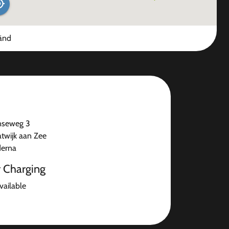
änd
nseweg 3
atwijk aan Zee
derna
r Charging
available