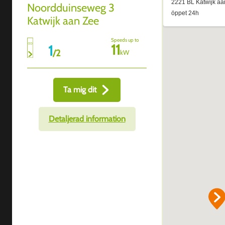
Noordduinseweg 3
Katwijk aan Zee
Speeds up to
11
1
/
2
kW
Ta mig dit
Detaljerad information