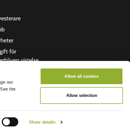
vesterare
bb
heter
gift för
erbliven vistelse
itto
Allow all cookies
 oss
age our
 See the
roometiket
Allow selection
Show details
lego B.V.