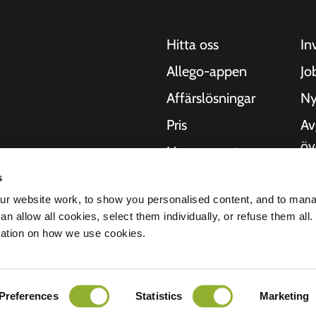
Hitta oss
In
Allego-appen
Jo
Affärslösningar
Ny
Pris
Av
öv
Live support
Kv
NMBS
s
 motorcyklar, bussar
Om
r website work, to show you personalised content, and to man
. Våra heltäckande
Leverantörer
n allow all cookies, select them individually, or refuse them all.
 städer att leverera
St
mation on how we use cookies.
digt som våra
er.
Preferences
Statistics
Marketing
ritetspolicy
Ansvarsfriskrivning
Cookies
Alla rättigheter förbehållna © 2026 - Al