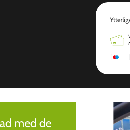
Ytterli
rad med de