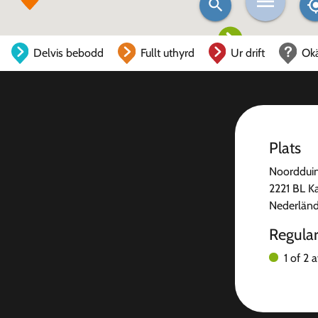
Delvis bebodd
Fullt uthyrd
Ur drift
Ok
Plats
Noorddui
2221 BL K
Nederlän
Regula
1 of 2 