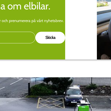
a om elbilar.
 och prenumerera på vårt nyhetsbrev.